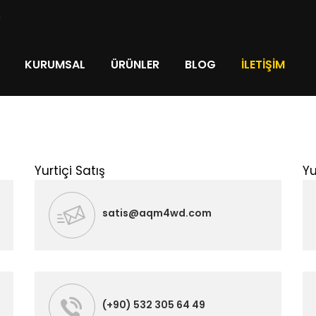
m
KURUMSAL
ÜRÜNLER
BLOG
İLETIŞIM
Yurtiçi Satış
Yu
satis@aqm4wd.com
(+90) 532 305 64 49