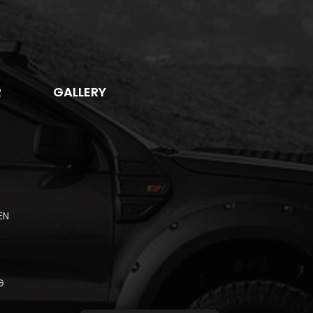
R
GALLERY
EN
G