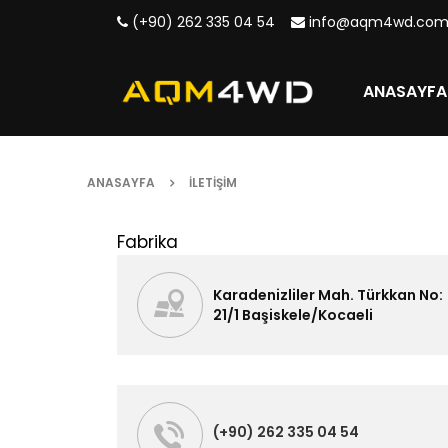
(+90) 262 335 04 54
info@aqm4wd.co
ANASAYFA
ANASAYFA
İLETIŞIM
Fabrika
Karadenizliler Mah. Türkkan No:
21/1 Başiskele/Kocaeli
(+90) 262 335 04 54