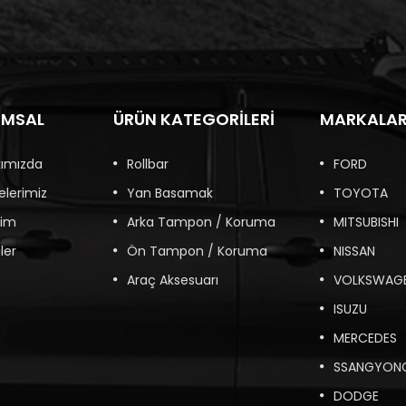
UMSAL
ÜRÜN KATEGORILERI
MARKALA
kımızda
Rollbar
FORD
elerimiz
Yan Basamak
TOYOTA
şim
Arka Tampon / Koruma
MITSUBISHI
ler
Ön Tampon / Koruma
NISSAN
Araç Aksesuarı
VOLKSWAG
ISUZU
MERCEDES
SSANGYON
DODGE