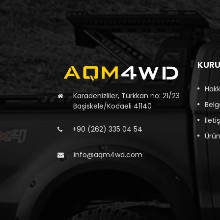
KUR
Hak
Karadenizliler, Türkkan no: 21/23
Belg
Başiskele/Kocaeli 41140
İleti
+90 (262) 335 04 54
Ürün
info@aqm4wd.com