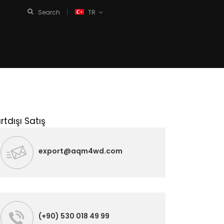
Search
TR
rtdışı Satış
export@aqm4wd.com
(+90) 530 018 49 99