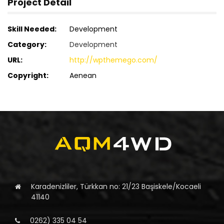
Project Detail
Skill Needed:
Development
Category:
Development
URL:
http://wpthemego.com/
Copyright:
Aenean
Karadenizliler, Türkkan no: 21/23 Başiskele/Kocaeli
41140
0262) 335 04 54