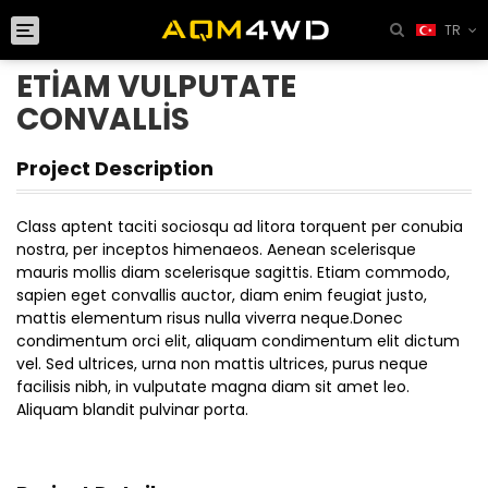
Toggle
TR
navigation
ETIAM VULPUTATE
CONVALLIS
Project Description
Class aptent taciti sociosqu ad litora torquent per conubia
nostra, per inceptos himenaeos. Aenean scelerisque
mauris mollis diam scelerisque sagittis. Etiam commodo,
sapien eget convallis auctor, diam enim feugiat justo,
mattis elementum risus nulla viverra neque.Donec
condimentum orci elit, aliquam condimentum elit dictum
vel. Sed ultrices, urna non mattis ultrices, purus neque
facilisis nibh, in vulputate magna diam sit amet leo.
Aliquam blandit pulvinar porta.