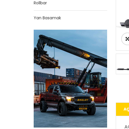
Rollbar
Yan Basamak
AÇ
A