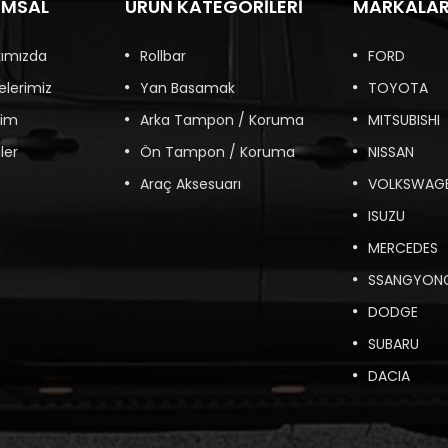
UMSAL
ÜRÜN KATEGORILERI
MARKALA
kımızda
Rollbar
FORD
elerimiz
Yan Basamak
TOYOTA
şim
Arka Tampon / Koruma
MITSUBISHI
ler
Ön Tampon / Koruma
NISSAN
Araç Aksesuarı
VOLKSWAG
ISUZU
MERCEDES
SSANGYON
DODGE
SUBARU
DACIA