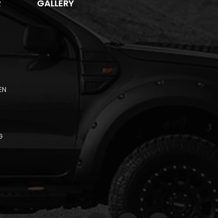
R
GALLERY
EN
G