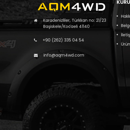
KUR
Hak
Karadenizliler, Türkkan no: 21/23
Belg
Başiskele/Kocaeli 41140
İleti
+90 (262) 335 04 54
Ürün
info@aqm4wd.com