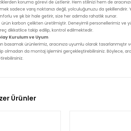
ziklerden koruma görevi de üstlenir. Hem stilinizi hem de aracını
mek sadece varış noktanızı değil, yolculuğunuzu da şekillendirir
nforlu ve şık bir hale getirir, size her adımda rahatlık sunar.
 ürün karbon çelikten üretilmiştir. Deneyimli personellerimiz ve yü
reç dikkatlice takip edilip, kontrol edilmektedir.
olay Kurulum ve Uyum
n basamak ürünlerimiz, aracınıza uyumlu olarak tasarlanmıştır v
ip olmadan da montaj işlemini gerçekleştirebilirsiniz. Böylece, ar
tirebilirsiniz.
zer Ürünler