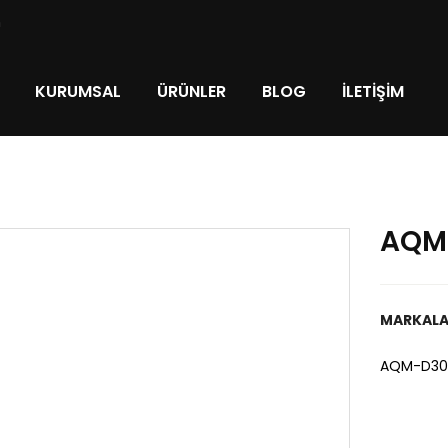
m
KURUMSAL
ÜRÜNLER
BLOG
İLETIŞIM
AQM-
MARKALA
AQM-D30 