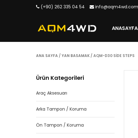
(+90) 262 335 04 54
info@aqm4wd.co
ANASAYFA
ANA SAYFA
/
YAN BASAMAK
/ AQM-D30 SIDE STEPS
Ürün Kategorileri
Araç Aksesuarı
Arka Tampon / Koruma
Ön Tampon / Koruma