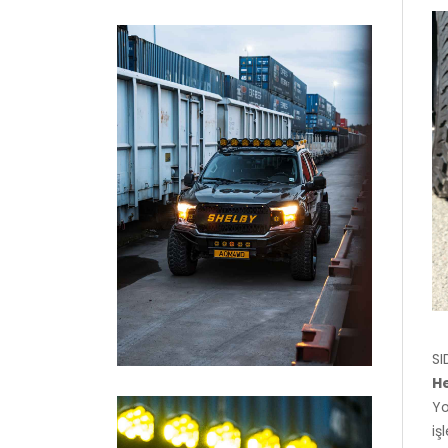
SI
He
Yo
iş