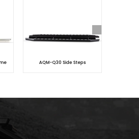
ome
AQM-Q30 Side Steps
AQM-