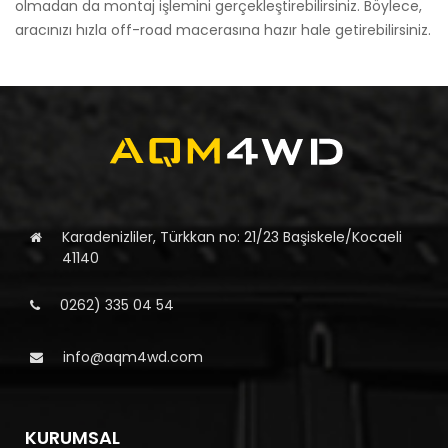
olmadan da montaj işlemini gerçekleştirebilirsiniz. Böylece,
aracınızı hızla off-road macerasına hazır hale getirebilirsiniz.
Karadenizliler, Türkkan no: 21/23 Başiskele/Kocaeli
41140
0262) 335 04 54
info@aqm4wd.com
KURUMSAL