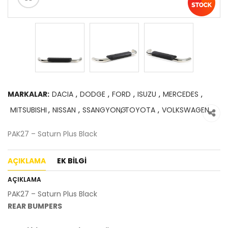
MARKALAR:
DACIA
,
DODGE
,
FORD
,
ISUZU
,
MERCEDES
,
MITSUBISHI
,
NISSAN
,
SSANGYONG
,
TOYOTA
,
VOLKSWAGEN
PAK27 – Saturn Plus Black
AÇIKLAMA
EK BILGI
AÇIKLAMA
PAK27 – Saturn Plus Black
REAR BUMPERS