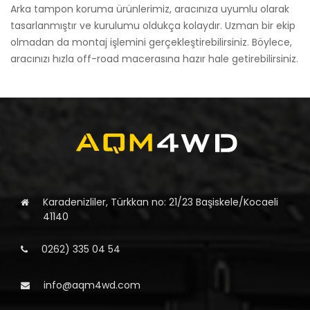
Arka tampon koruma ürünlerimiz, aracınıza uyumlu olarak
tasarlanmıştır ve kurulumu oldukça kolaydır. Uzman bir ekip
olmadan da montaj işlemini gerçekleştirebilirsiniz. Böylece,
aracınızı hızla off-road macerasına hazır hale getirebilirsiniz.
Karadenizliler, Türkkan no: 21/23 Başiskele/Kocaeli
41140
0262) 335 04 54
info@aqm4wd.com