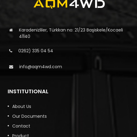
Karadenizliler, Türkkan no: 21/23 Başiskele/Kocaeli
41140
0262) 335 04 54
info@aqm4wd.com
INSTITUTIONAL
About Us
Our Documents
Contact
Product